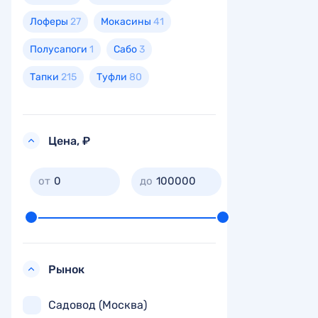
Лоферы
27
Мокасины
41
Полусапоги
1
Сабо
3
Тапки
215
Туфли
80
Цена, ₽
0
100000
Рынок
Садовод (Москва)