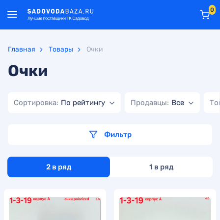
0
Главная
Товары
Очки
Очки
Сортировка:
По рейтингу
Продавцы:
Все
То
Фильтр
2 в ряд
1 в ряд