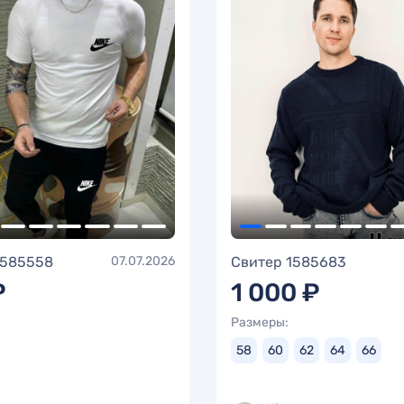
1585558
07.07.2026
Свитер 1585683
₽
1 000 ₽
Размеры:
58
60
62
64
66