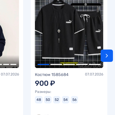
07.07.2026
Костюм 1585684
07.07.2026
900 ₽
Размеры:
48
50
52
54
56