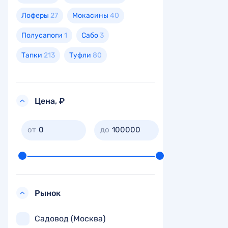
Лоферы
27
Мокасины
40
Полусапоги
1
Сабо
3
Тапки
213
Туфли
80
Цена, ₽
0
100000
Рынок
Садовод (Москва)