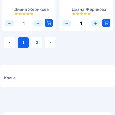
Диана Жерикова
Диана Жерикова
‹
1
2
›
Колье