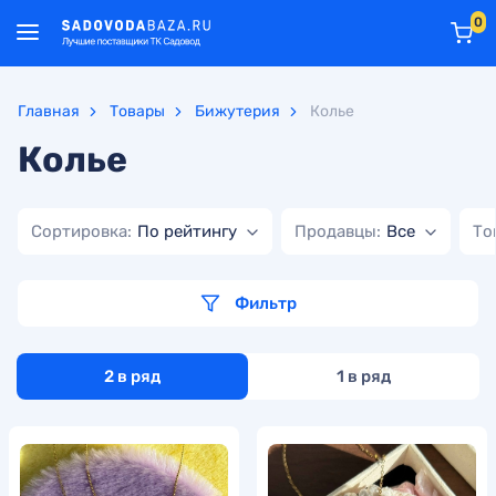
0
Главная
Товары
Бижутерия
Колье
Колье
Сортировка:
По рейтингу
Продавцы:
Все
То
Фильтр
2 в ряд
1 в ряд