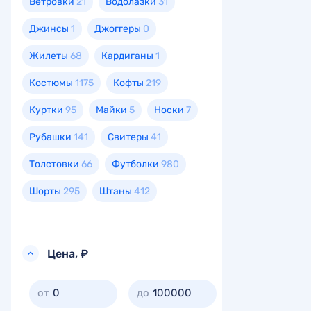
Ветровки
21
Водолазки
31
Джинсы
1
Джоггеры
0
Жилеты
68
Кардиганы
1
Костюмы
1175
Кофты
219
Куртки
95
Майки
5
Носки
7
Рубашки
141
Свитеры
41
Толстовки
66
Футболки
980
Шорты
295
Штаны
412
Цена, ₽
0
100000