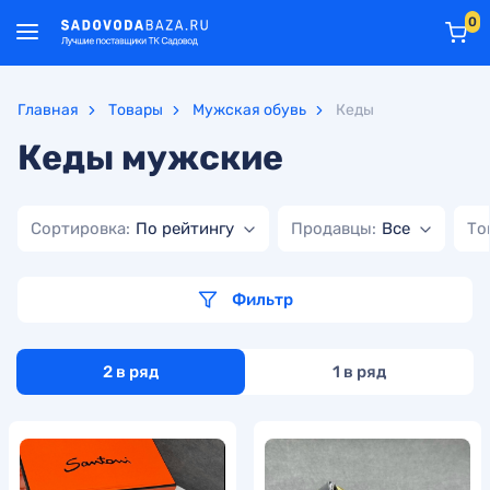
0
Главная
Товары
Мужская обувь
Кеды
Кеды мужские
Сортировка:
По рейтингу
Продавцы:
Все
То
Фильтр
2 в ряд
1 в ряд