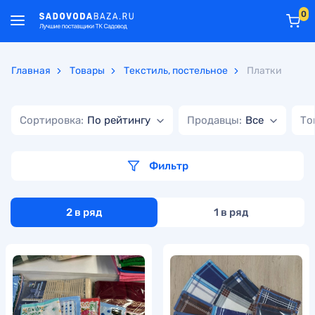
0
Главная
Товары
Текстиль, постельное
Платки
Сортировка:
По рейтингу
Продавцы:
Все
То
Фильтр
2 в ряд
1 в ряд