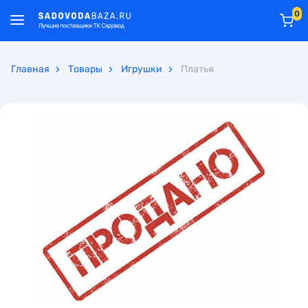
0
Главная
Товары
Игрушки
Платья