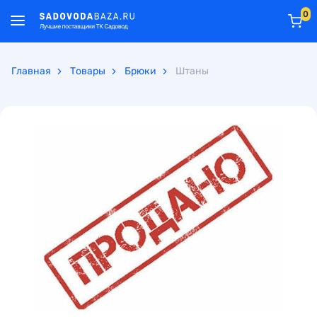
0
Главная
Товары
Брюки
Штаны