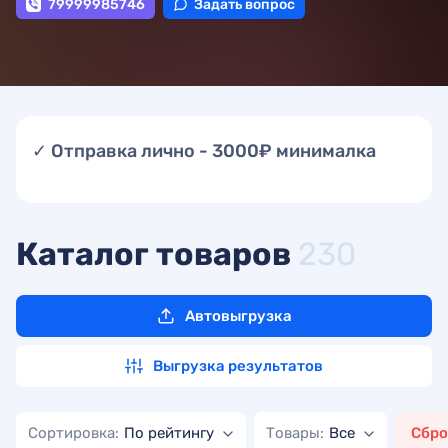
79999985746
Задать вопрос
✓ Отправка лично - 3000₽ минималка
Каталог товаров
230
Автовыгрузка
Выгрузка результатов
Сортировка:
По рейтингу
Товары:
Все
Сбро