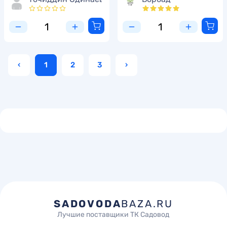
‹
1
2
3
›
SADOVODA
BAZA.RU
Лучшие поставщики ТК Садовод