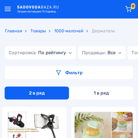
0
Главная
Товары
1000 мелочей
Держатель
Сортировка:
По рейтингу
Продавцы:
Все
То
Фильтр
2 в ряд
1 в ряд