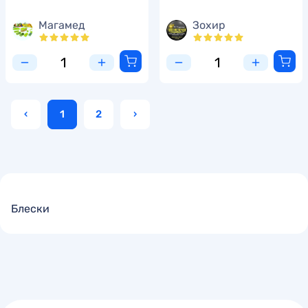
Магамед
Зохир
‹
1
2
›
Блески