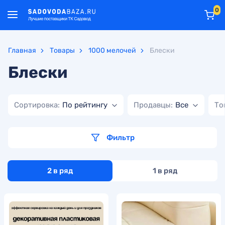
0
Главная
Товары
1000 мелочей
Блески
Блески
Сортировка:
По рейтингу
Продавцы:
Все
То
Фильтр
2 в ряд
1 в ряд