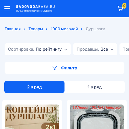
0
Главная
Товары
1000 мелочей
Дуршлаги
Сортировка:
По рейтингу
Продавцы:
Все
То
Фильтр
2 в ряд
1 в ряд