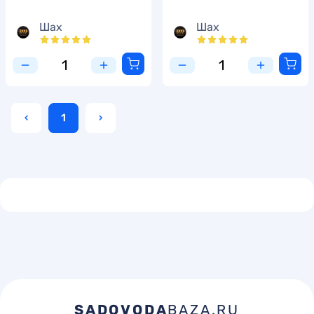
Шах
Шах
‹
1
›
SADOVODA
BAZA.RU