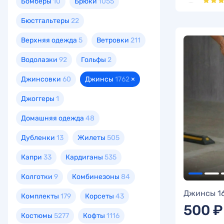
Бомберы
10
Брюки
1055
Бюстгальтеры
22
Верхняя одежда
5
Ветровки
211
Водолазки
92
Гольфы
2
Джинсовки
60
Джинсы
1762
×
Джоггеры
1
Домашняя одежда
48
Дубленки
13
Жилеты
505
Капри
33
Кардиганы
535
Колготки
9
Комбинезоны
84
Джинсы 1
Комплекты
179
Корсеты
43
500 ₽
Костюмы
5277
Кофты
1116