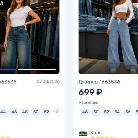
663535
07.08.2026
Джинсы 1663536
699 ₽
Размеры:
+2
44
46
48
50
52
48
50
52
54
56
Коля