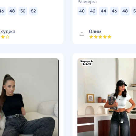
Размеры:
46
48
50
52
40
42
44
46
48
5
худжа
Олим