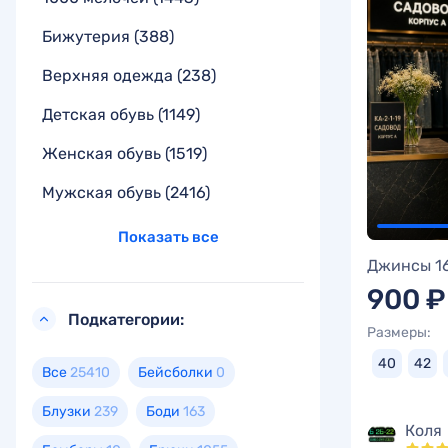
Бижутерия
(388)
Верхняя одежда
(238)
Детская обувь
(1149)
Женская обувь
(1519)
Мужская обувь
(2416)
Показать все
Джинсы 1
900 ₽
Подкатегории:
Размеры:
40
42
Все
25410
Бейсболки
0
Блузки
239
Боди
163
Коля