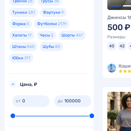
Тренчи
26
Трусы
38
Туники
281
Фартуки
9
Джинсы 1
Форма
5
Футболки
2179
500 ₽
Халаты
17
Часы
2
Шорты
467
Размеры:
40
42
Штаны
860
Шубы
80
Юбки
317
Хоши
Цена, ₽
0
100000