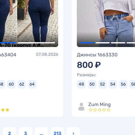
663404
07.08.2026
Джинсы 1663330
800 ₽
Размеры:
58
60
62
64
48
50
52
54
56
5
Zum Ming
2
3
...
213
›