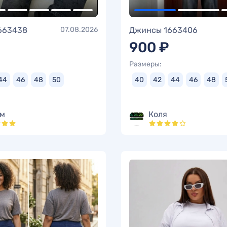
663438
07.08.2026
Джинсы 1663406
900 ₽
Размеры:
44
46
48
50
40
42
44
46
48
м
Коля