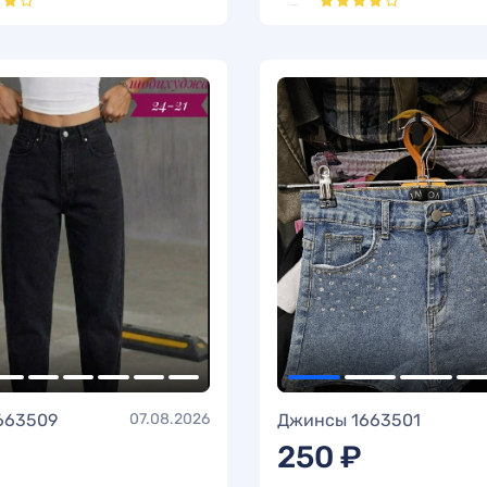
663509
07.08.2026
Джинсы 1663501
250 ₽