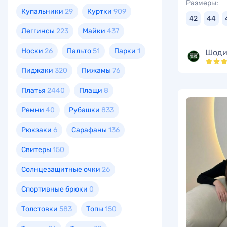
Размеры:
Купальники
29
Куртки
909
42
44
Леггинсы
223
Майки
437
Носки
26
Пальто
51
Парки
1
Шоди
Пиджаки
320
Пижамы
76
Платья
2440
Плащи
8
Ремни
40
Рубашки
833
Рюкзаки
6
Сарафаны
136
Свитеры
150
Солнцезащитные очки
26
Спортивные брюки
0
Толстовки
583
Топы
150