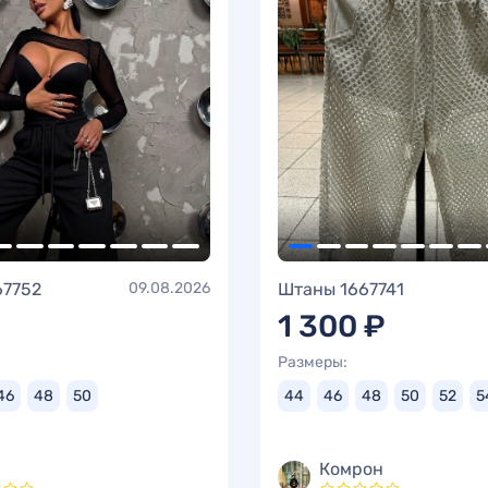
67752
09.08.2026
Штаны 1667741
1 300 ₽
Размеры:
46
48
50
44
46
48
50
52
5
Комрон