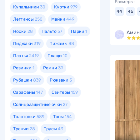
Размеры:
Купальники
30
Куртки
979
44
46
Леггинсы
250
Майки
449
Носки
28
Пальто
57
Парки
1
Амин
Пиджаки
319
Пижамы
88
Платья
2419
Плащи
10
Резинки
1
Ремни
39
Рубашки
839
Рюкзаки
5
Сарафаны
147
Свитеры
159
Солнцезащитные очки
27
Толстовки
589
Топы
154
Тренчи
28
Трусы
43