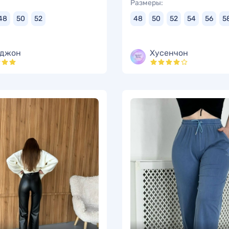
Размеры:
48
50
52
48
50
52
54
56
5
джон
Хусенчон