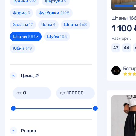
Туники
296
Фартуки
9
Форма
3
Футболки
2198
Штаны 16
Халаты
17
Часы
4
Шорты
468
1 100 
Штаны
881
×
Шубы
103
Размеры:
42
44
Юбки
319
Боти
Цена, ₽
0
100000
Рынок