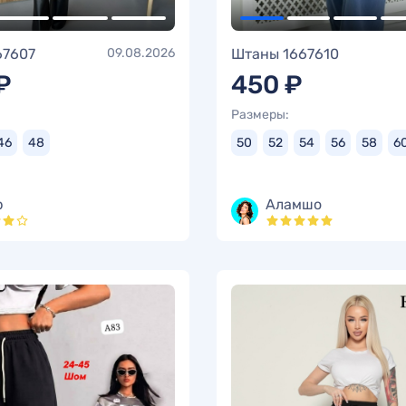
67607
09.08.2026
Штаны 1667610
₽
450 ₽
Размеры:
46
48
50
52
54
56
58
6
р
Аламшо