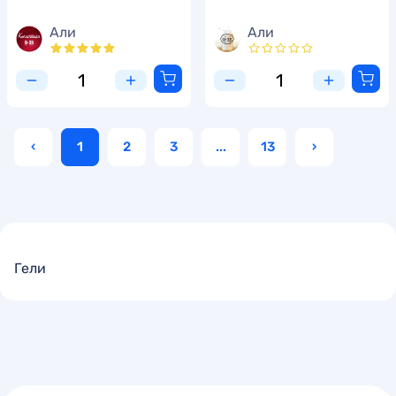
Али
Али
‹
1
2
3
...
13
›
Гели