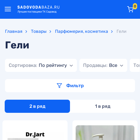
0
Главная
Товары
Парфюмерия, косметика
Гели
Гели
Сортировка:
По рейтингу
Продавцы:
Все
То
Фильтр
2 в ряд
1 в ряд