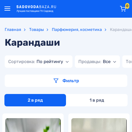
0
Главная
Товары
Парфюмерия, косметика
Карандаш
Карандаши
Сортировка:
По рейтингу
Продавцы:
Все
То
Фильтр
2 в ряд
1 в ряд