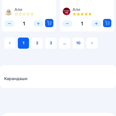
Али
Али
‹
1
2
3
...
10
›
Карандаши