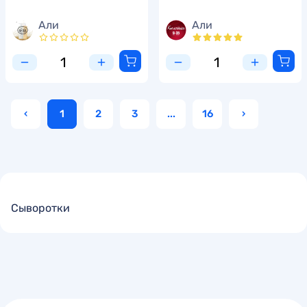
Али
Али
‹
1
2
3
...
16
›
Сыворотки