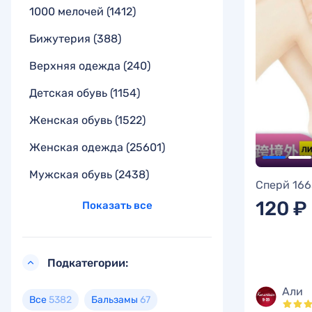
1000 мелочей
(1412)
Бижутерия
(388)
Верхняя одежда
(240)
Детская обувь
(1154)
Женская обувь
(1522)
Женская одежда
(25601)
Мужская обувь
(2438)
Сперй 16
120 ₽
Показать все
Подкатегории:
Али
Все
5382
Бальзамы
67