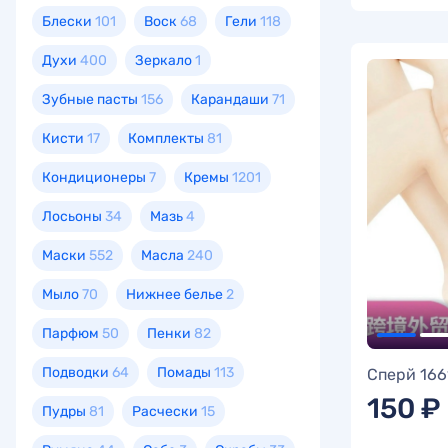
Блески
101
Воск
68
Гели
118
Духи
400
Зеркало
1
Зубные пасты
156
Карандаши
71
Кисти
17
Комплекты
81
Кондиционеры
7
Кремы
1201
Лосьоны
34
Мазь
4
Маски
552
Масла
240
Мыло
70
Нижнее белье
2
Парфюм
50
Пенки
82
Подводки
64
Помады
113
Сперй 166
150 ₽
Пудры
81
Расчески
15