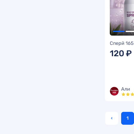
Сперй 165
120 ₽
Али
‹
1