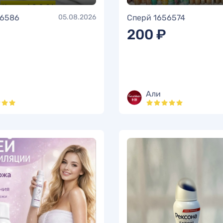
56586
05.08.2026
Сперй 1656574
200 ₽
Али