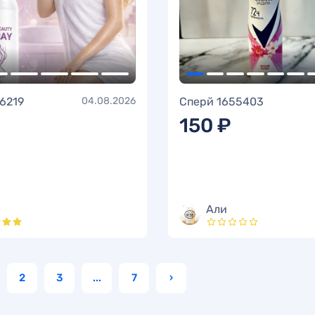
6219
04.08.2026
Сперй 1655403
150 ₽
Али
2
3
...
7
›