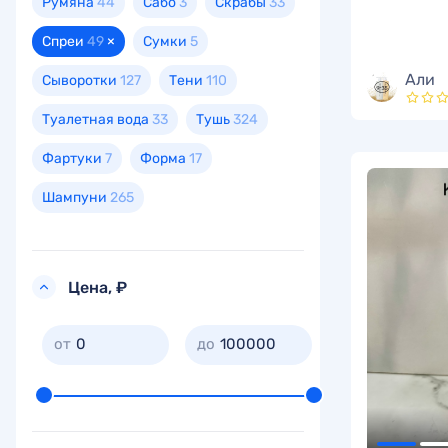
Румяна
44
Сабо
3
Скрабы
33
Спреи
49
×
Сумки
5
Али
Сыворотки
127
Тени
110
Туалетная вода
33
Тушь
324
Фартуки
7
Форма
17
Шампуни
265
Цена, ₽
0
100000