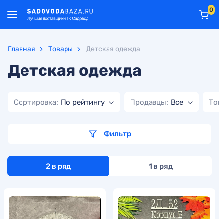
0
Главная
Товары
Детская одежда
Детская одежда
Сортировка:
По рейтингу
Продавцы:
Все
То
Фильтр
2 в ряд
1 в ряд