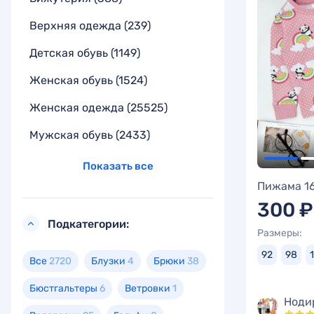
Верхняя одежда
(239)
Детская обувь
(1149)
Женская обувь
(1524)
Женская одежда
(25525)
Мужская обувь
(2433)
Показать все
Пижама 1
300 ₽
Подкатегории:
Размеры:
92
98
Все
2720
Блузки
4
Брюки
38
Бюстгальтеры
6
Ветровки
1
Ноди