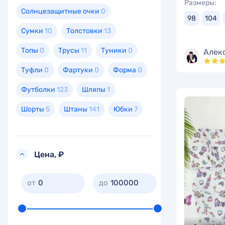
Размеры:
Солнцезащитные очки
0
98
104
Сумки
10
Толстовки
13
Топы
0
Трусы
11
Туники
0
Алек
Туфли
0
Фартуки
0
Форма
0
Футболки
123
Шляпы
1
Шорты
5
Штаны
141
Юбки
7
Цена, ₽
0
100000