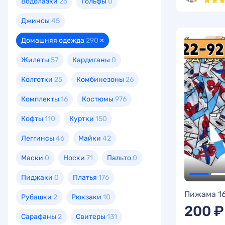
Водолазки
25
Гольфы
0
Джинсы
45
Домашняя одежда
290
×
Жилеты
57
Кардиганы
0
Колготки
25
Комбинезоны
26
Комплекты
16
Костюмы
976
Кофты
110
Куртки
150
Леггинсы
46
Майки
42
Маски
0
Носки
71
Пальто
0
Пиджаки
0
Платья
176
Пижама 1
Рубашки
2
Рюкзаки
10
200 ₽
Сарафаны
2
Свитеры
131