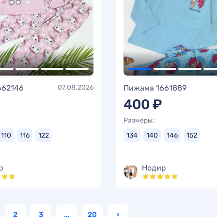
662146
07.08.2026
Пижама 1661889
400 ₽
Размеры:
110
116
122
134
140
146
152
р
Нодир
2
3
...
20
›