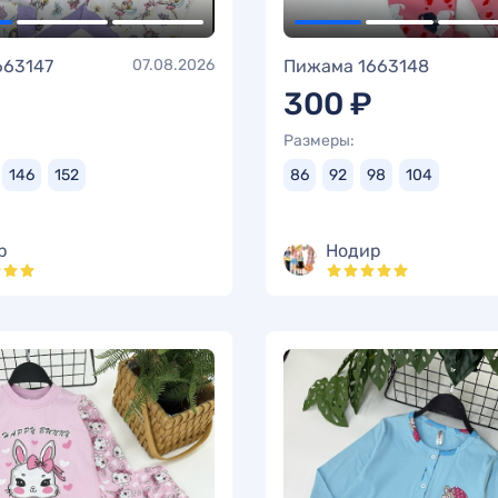
663147
07.08.2026
Пижама 1663148
300 ₽
Размеры:
146
152
86
92
98
104
р
Нодир