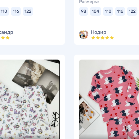
Размеры:
110
116
122
98
104
110
116
122
сандр
Нодир