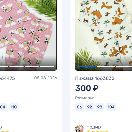
664475
08.08.2026
Пижама 1663832
300 ₽
Размеры:
104
110
86
92
98
104
р
Нодир