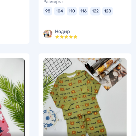
Размеры:
98
104
110
116
122
128
Нодир