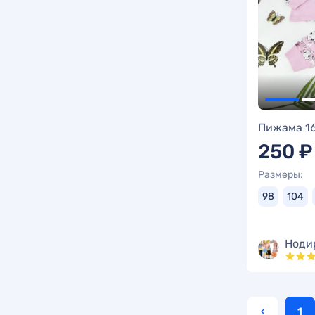
Пижама 1
250 ₽
Размеры:
98
104
Ноди
‹
1