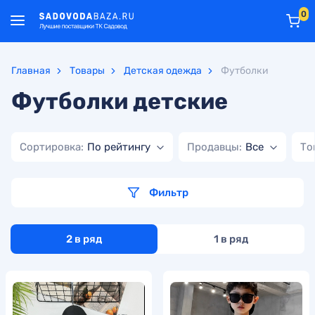
0
Главная
Товары
Детская одежда
Футболки
Футболки детские
Сортировка:
По рейтингу
Продавцы:
Все
То
Фильтр
2 в ряд
1 в ряд