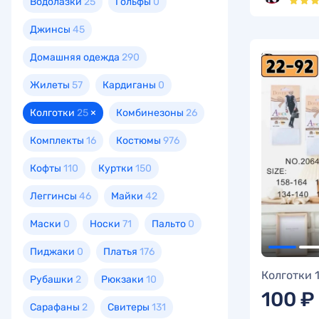
Водолазки
25
Гольфы
0
Джинсы
45
Домашняя одежда
290
Жилеты
57
Кардиганы
0
Колготки
25
×
Комбинезоны
26
Комплекты
16
Костюмы
976
Кофты
110
Куртки
150
Леггинсы
46
Майки
42
Маски
0
Носки
71
Пальто
0
Пиджаки
0
Платья
176
Колготки 
Рубашки
2
Рюкзаки
10
100 ₽
Сарафаны
2
Свитеры
131