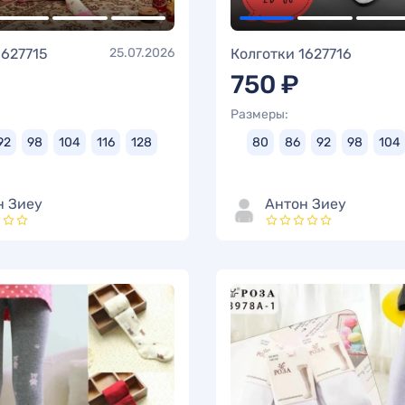
1627715
25.07.2026
Колготки 1627716
750 ₽
Размеры:
92
98
104
116
128
80
86
92
98
104
н Зиеу
Антон Зиеу