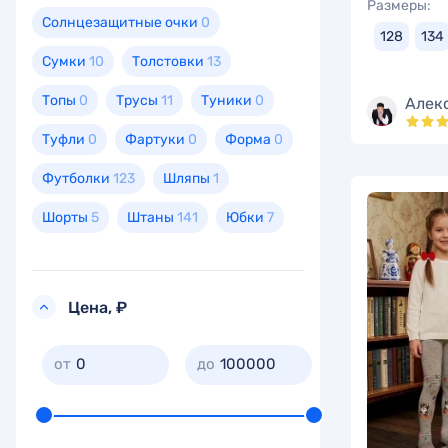
Размеры:
Солнцезащитные очки
0
128
134
Сумки
10
Толстовки
13
Топы
0
Трусы
11
Туники
0
Алек
Туфли
0
Фартуки
0
Форма
0
Футболки
123
Шляпы
1
Шорты
5
Штаны
141
Юбки
7
Цена, ₽
0
100000