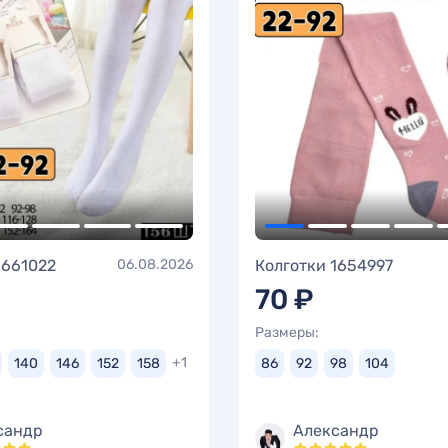
1661022
06.08.2026
Колготки 1654997
70 ₽
Размеры:
+1
140
146
152
158
86
92
98
104
сандр
Александр