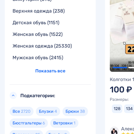
Верхняя одежда
(238)
Детская обувь
(1151)
Женская обувь
(1522)
Женская одежда
(25330)
Мужская обувь
(2415)
Показать все
Колготки 
100 ₽
Подкатегории:
Размеры:
128
134
Все
2720
Блузки
4
Брюки
38
Бюстгальтеры
6
Ветровки
1
Алек