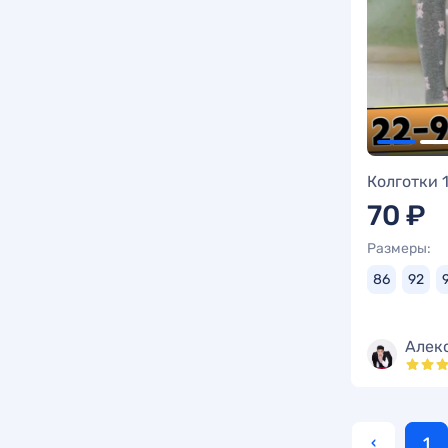
Колготки 
70 ₽
Размеры:
86
92
Алек
‹
1