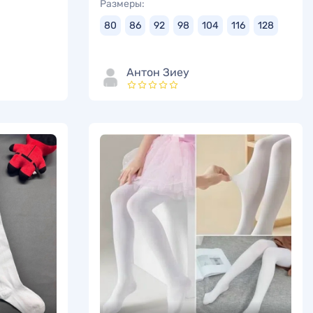
Размеры:
80
86
92
98
104
116
128
Антон Зиеу