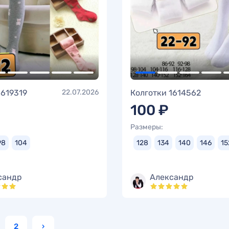
1619319
22.07.2026
Колготки 1614562
100 ₽
Размеры:
98
104
128
134
140
146
15
сандр
Александр
2
›