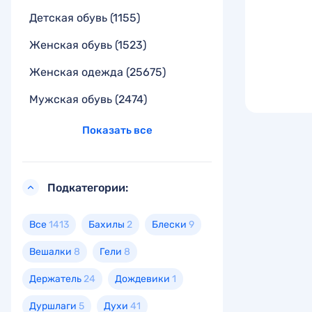
Детская обувь
(1155)
Женская обувь
(1523)
Женская одежда
(25675)
Мужская обувь
(2474)
Показать все
Подкатегории:
Все
1413
Бахилы
2
Блески
9
Вешалки
8
Гели
8
Держатель
24
Дождевики
1
Дуршлаги
5
Духи
41