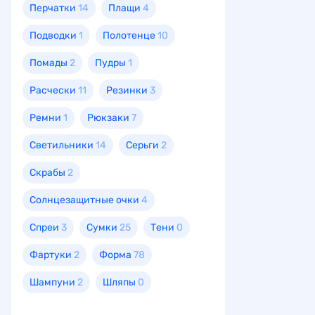
Перчатки
14
Плащи
4
Подводки
1
Полотенце
10
Помады
2
Пудры
1
Расчески
11
Резинки
3
Ремни
1
Рюкзаки
7
Светильники
14
Серьги
2
Скрабы
2
Солнцезащитные очки
4
Спреи
3
Сумки
25
Тени
0
Фартуки
2
Форма
78
Шампуни
2
Шляпы
0