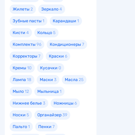
Жилеты
2
Зеркало
4
Зубные пасты
1
Карандаши
1
Кисти
4
Кольцо
5
Комплекты
96
Кондиционеры
7
Корректоры
7
Краски
6
Кремы
10
Кусачки
0
Лампа
18
Маски
3
Масла
25
Мыло
12
Мыльница
1
Нижнее белье
3
Ножницы
6
Носки
5
Органайзер
39
Пальто
1
Пенки
7