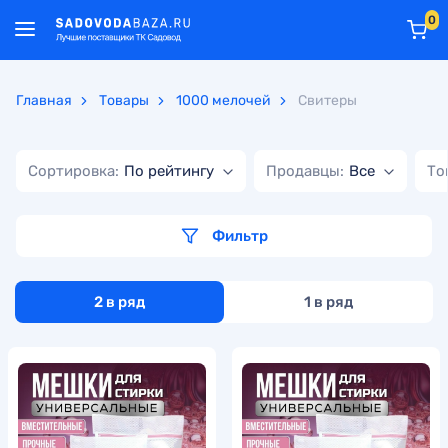
0
Главная
Товары
1000 мелочей
Свитеры
Сортировка:
По рейтингу
Продавцы:
Все
То
Фильтр
2 в ряд
1 в ряд