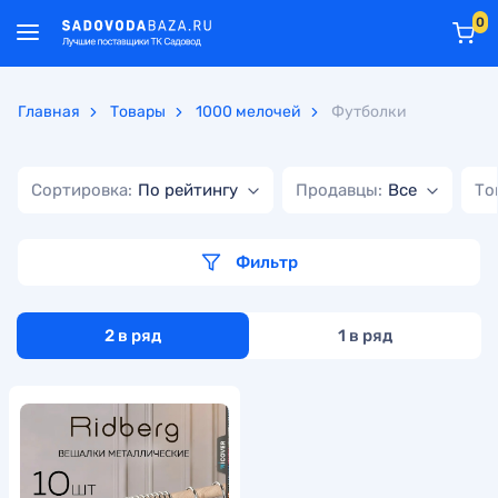
0
Главная
Товары
1000 мелочей
Футболки
Сортировка:
По рейтингу
Продавцы:
Все
То
Фильтр
2 в ряд
1 в ряд